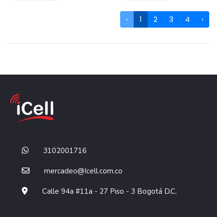
‹
1
2
3
4
›
3102001716
mercadeo@Icell.com.co
Calle 94a #11a - 27 Piso - 3 Bogotá D.C.