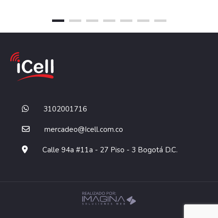
3102001716
mercadeo@Icell.com.co
Calle 94a #11a - 27 Piso - 3 Bogotá D.C.